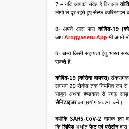
7 –
यदि आपको संदेह है कि आप
कोव
लोगो से दूर रहते हुए सेल्फ-क्वॉरेन्टाइन 
19 (
8- अपने आस पास
कोविड-
को
आप
Arogyasetu App
भी अपने मो
9- अन्य किसी सहायता हेतु भारत सरका
सकते हैं.
कोविड-19 (कोरोना वायरस)
संक्रामक 
लगभग 20 सेकंड तक नियमित रूप से स
साबुन अथवा हैण्डवाश से रगड़ रगड़
सैनिटाइजर
का प्रयोग अवश्य
करें।
SARS-CoV-2
क्योंकि
नामक इस वाय
कि
लिपिड
अर्थात्
फैट एवं प्रोटीन
द्वार