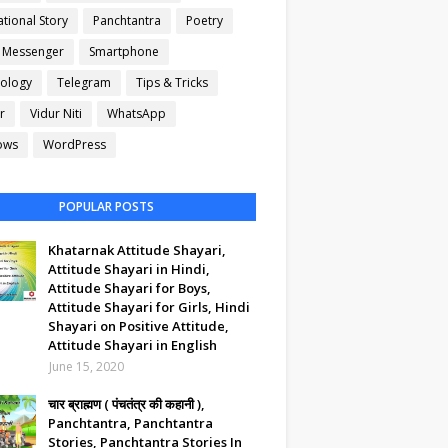
tional Story
Panchtantra
Poetry
l Messenger
Smartphone
ology
Telegram
Tips & Tricks
r
Vidur Niti
WhatsApp
ows
WordPress
POPULAR POSTS
Khatarnak Attitude Shayari,
Attitude Shayari in Hindi,
Attitude Shayari for Boys,
Attitude Shayari for Girls, Hindi
Shayari on Positive Attitude,
Attitude Shayari in English
June 15, 2020
चार ब्राह्मण ( पंचतंत्र की कहानी ),
Panchtantra, Panchtantra
Stories, Panchtantra Stories In