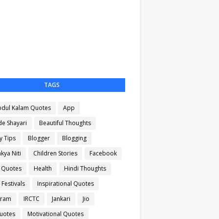
TAGS
bdul Kalam Quotes
App
de Shayari
Beautiful Thoughts
y Tips
Blogger
Blogging
kya Niti
Children Stories
Facebook
 Quotes
Health
Hindi Thoughts
Festivals
Inspirational Quotes
gram
IRCTC
Jankari
Jio
Quotes
Motivational Quotes